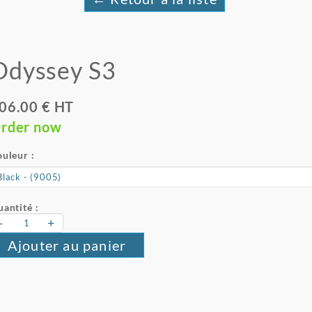
Odyssey S3
06.00 € HT
rder now
uleur :
antité :
-
+
Ajouter au panier