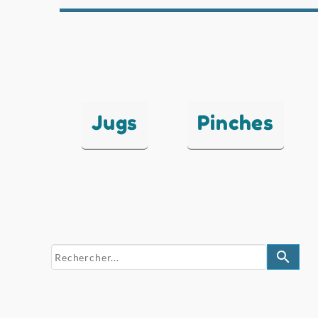
Jugs
Pinches
search