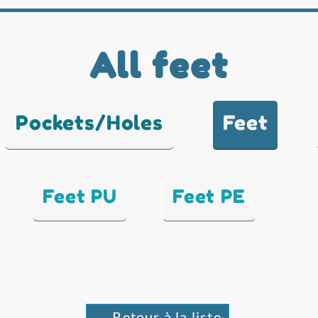
All feet
Pockets/Holes
Feet
Feet PU
Feet PE
← Retour à la liste