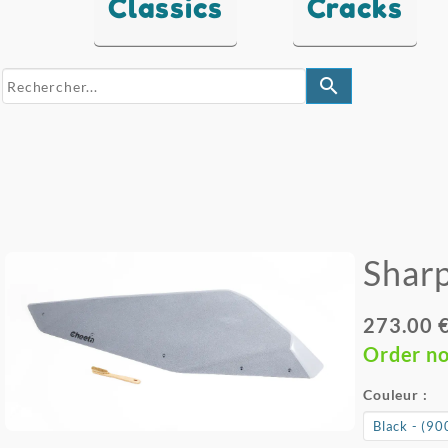
Classics
Cracks
search
Sharp
273.00 
Order n
Couleur :