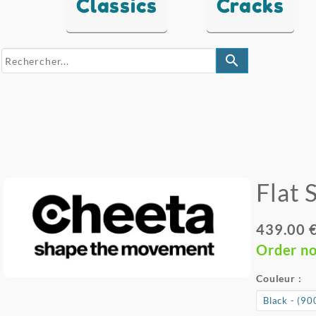
Classics
Cracks
search
Flat 
439.00 
Order n
Couleur :