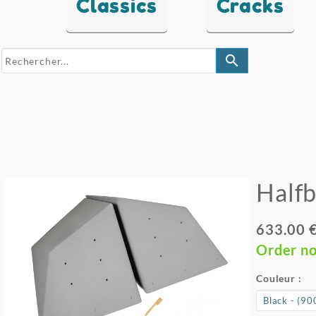
Classics
Cracks
search
Halfb
633.00 
Order n
Couleur :