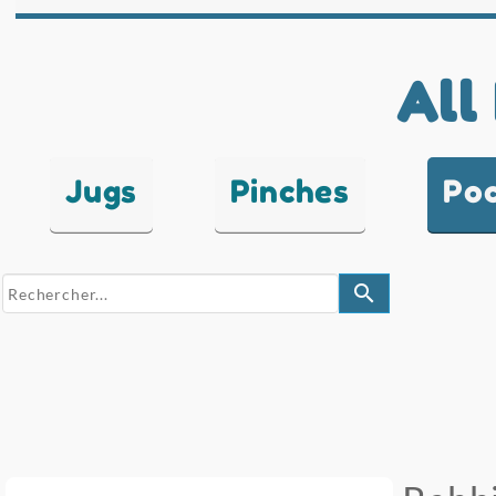
All
Jugs
Pinches
Po
search