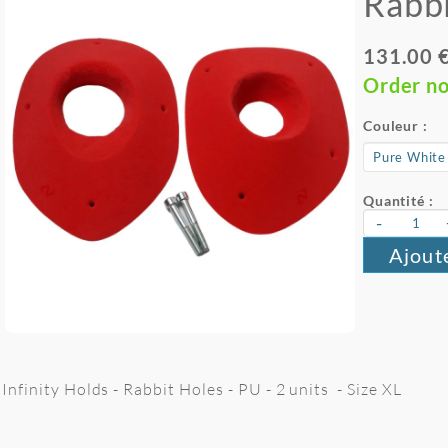
Rabbi
131.00 
Order n
Couleur :
Quantité :
-
Ajout
Infinity Holds - Rabbit Holes - PU - 2 units - Size XL