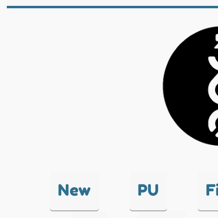
New
PU
F