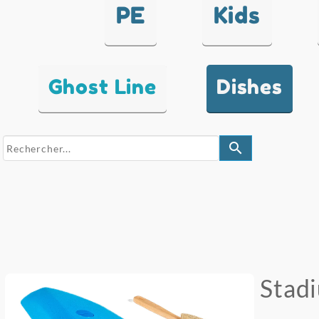
PE
Kids
Ghost Line
Dishes
search
Stad