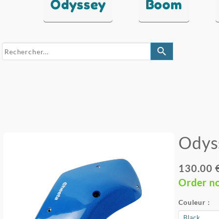
Odyssey
Boom
search
Odys
130.00 
Order n
Couleur :