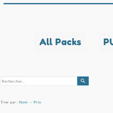
All Packs
P
search
Trier par :
Nom
-
Prix