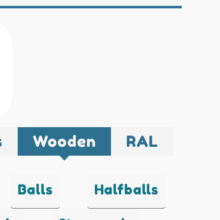
s
Wooden
RAL
Balls
Halfballs