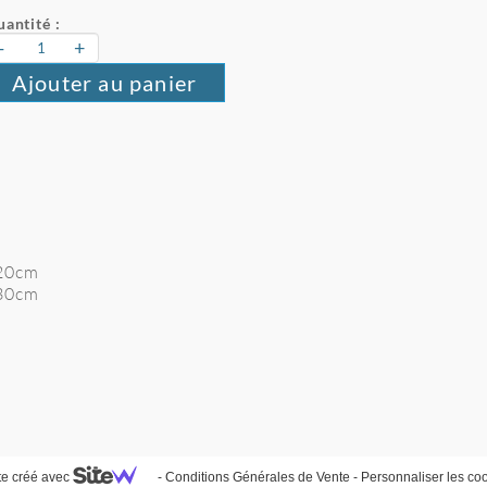
antité :
-
+
Ajouter au panier
:20cm
:30cm
te créé avec
-
Conditions Générales de Vente
-
Personnaliser les co