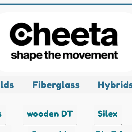
lds
Fiberglass
Hybrid
s
wooden DT
Silex