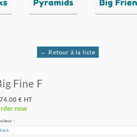
ks
Pyramids
Big Frie
← Retour à la liste
Big Fine F
74.00 € HT
rder now
uleur :