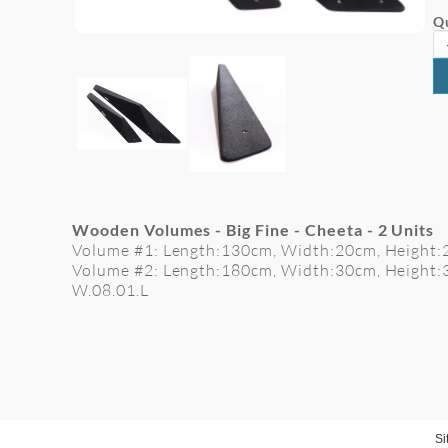
Qu
Wooden Volumes - Big Fine - Cheeta - 2
Units
Volume #1: Length:130cm, Width:20cm, Height
Volume #2: Length:180cm, Width:30cm, Height
W.08.01.L
Si