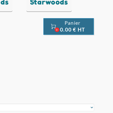
nds
Starwoods
Panier

0.00 € HT
0