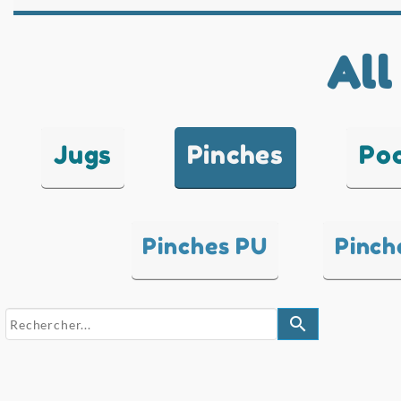
All
Jugs
Pinches
Po
Pinches PU
Pinch
search