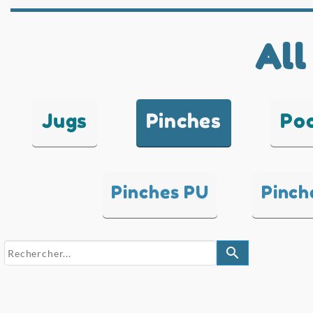
All
Jugs
Pinches
Po
Pinches PU
Pinch
search