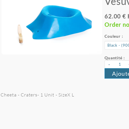
Vésu
62.00 €
Order n
Couleur :
Quantité :
-
Ajout
Cheeta - Craters- 1 Unit - SizeX L