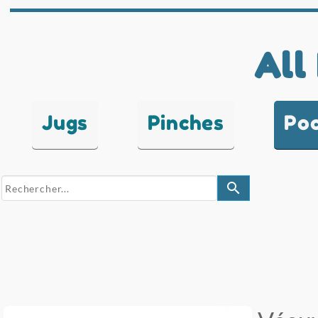
All
Jugs
Pinches
Po
search