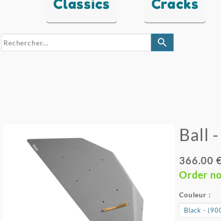
Classics
Cracks
search
Ball 
366.00 
Order n
Couleur :