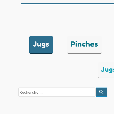
Jugs
Pinches
Jug
search