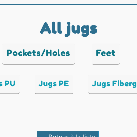
All jugs
Pockets/Holes
Feet
s PU
Jugs PE
Jugs Fiberg
← Retour à la liste