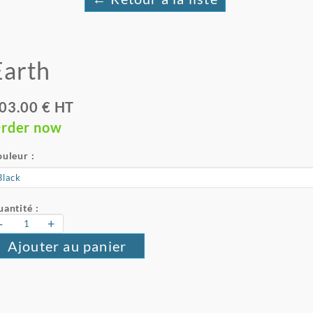
Earth
03.00 € HT
rder now
uleur :
antité :
-
+
Ajouter au panier