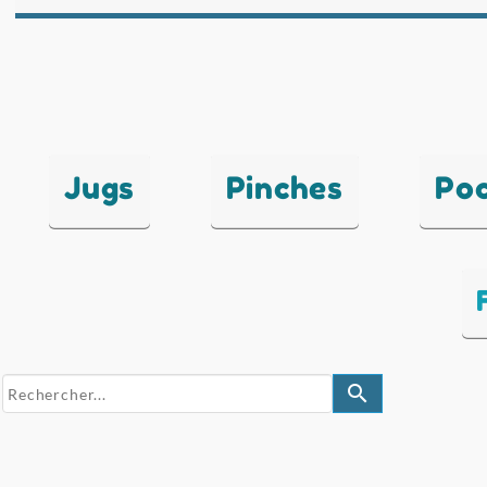
Jugs
Pinches
Po
search