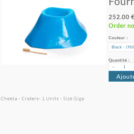
Four
252.00 
Order n
Couleur :
Quantité :
-
Ajout
Cheeta - Craters- 1 Units - Size Giga