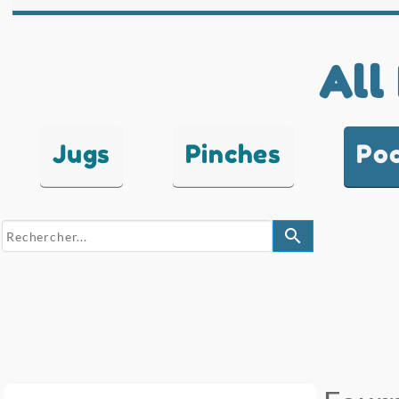
All
Jugs
Pinches
Po
search