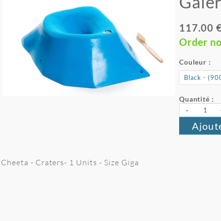
Gale
117.00 
Order n
Couleur :
Quantité :
-
Ajout
Cheeta - Craters- 1 Units - Size Giga