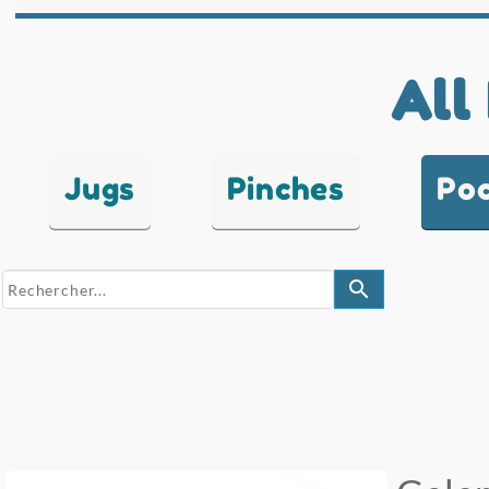
All
Jugs
Pinches
Po
search