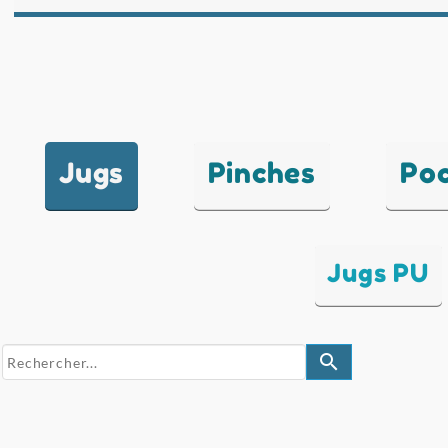
Jugs
Pinches
Po
Jugs PU
search