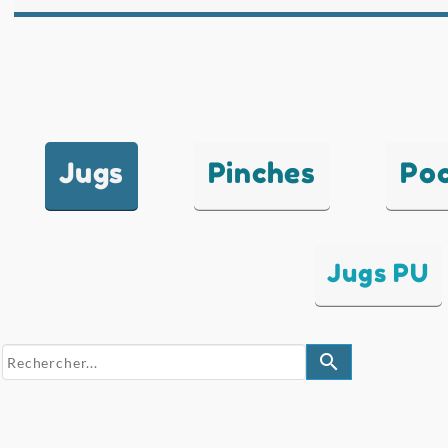
Jugs
Pinches
Po
Jugs PU
search