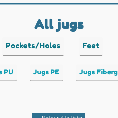
All jugs
Pockets/Holes
Feet
s PU
Jugs PE
Jugs Fiberg
← Retour à la liste