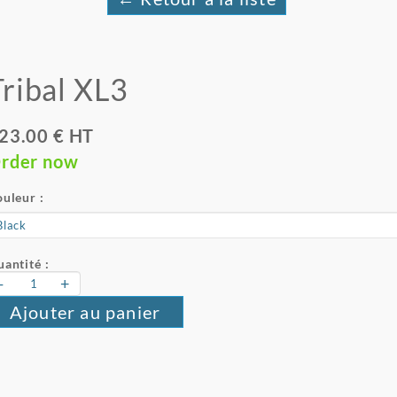
Tribal XL3
23.00 € HT
rder now
uleur :
antité :
-
+
Ajouter au panier