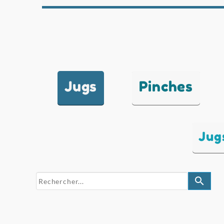
Jugs
Pinches
Jug
search