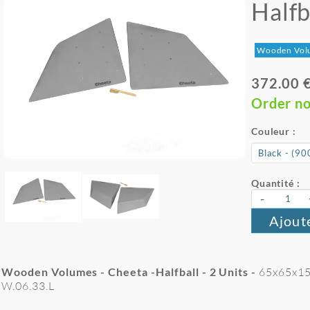
Halfb
Wooden Vol
372.00 
Order n
Couleur :
Quantité :
-
Ajout
Wooden Volumes - Cheeta -Halfball - 2
Units -
65x65x1
W.06.33.L