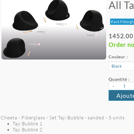
All T
Pack Fibergl
1452.00
Order n
Couleur :
Quantité :
-
Ajout
Cheeta - Fiberglass - Set Taji Bubble - sanded - 5 units
Taji Bubble 1
Taji Bubble 2