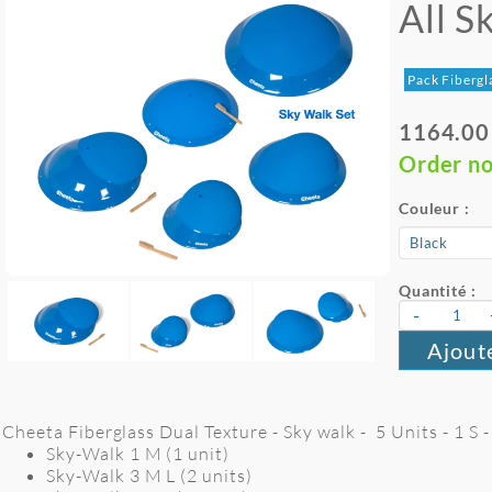
All S
Pack Fibergl
1164.00
Order n
Couleur :
Quantité :
-
Ajout
Cheeta Fiberglass Dual Texture - Sky walk - 5 Units - 1 S -
Sky-Walk 1 M (1 unit)
Sky-Walk 3 M L (2 units)