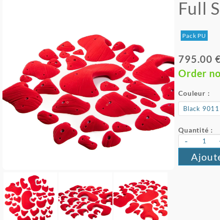
Full 
Pack PU
795.00 
Order n
Couleur :
Quantité :
-
Ajout