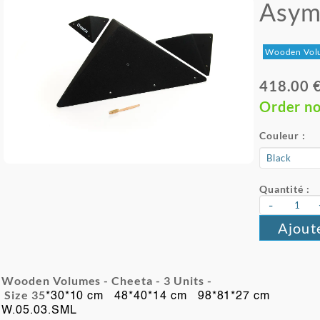
Asym
Wooden Vol
418.00 
Order n
Couleur :
Quantité :
-
Ajout
Wooden Volumes - Cheeta - 3
Units -
Size 35
*30*10 cm 48*40*14 cm 98*81*27 cm
W.05.03.SML