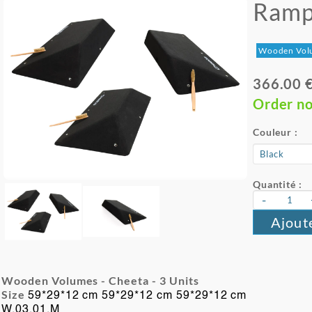
Ramp
Wooden Vol
366.00 
Order n
Couleur :
Quantité :
-
Ajout
Wooden Volumes - Cheeta -
3 Units
Size
59*29*12 cm 59*29*12 cm 59*29*12 cm
W.03.01.M