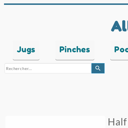
Al
Jugs
Pinches
Po
search
Hal