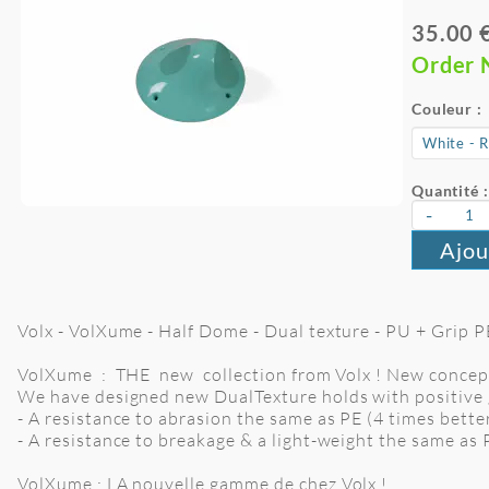
35.00 
Order
Couleur :
Quantité :
-
Ajou
Volx - VolXume - Half Dome - Dual texture - PU + Grip PE 
VolXume : THE new collection from Volx ! New concep
We have designed new DualTexture holds with positive 
- A resistance to abrasion the same as PE (4 times bett
- A resistance to breakage & a light-weight the same as
VolXume : LA nouvelle gamme de chez Volx !