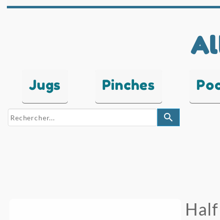
Al
Jugs
Pinches
Po
search
Hal