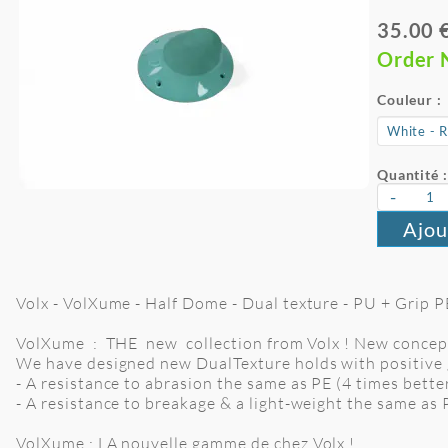
35.00 
Order
Couleur :
Quantité :
-
Ajou
Volx - VolXume - Half Dome - Dual texture - PU + Grip PE 
VolXume : THE new collection from Volx ! New concep
We have designed new DualTexture holds with positive 
- A resistance to abrasion the same as PE (4 times bett
- A resistance to breakage & a light-weight the same as
VolXume : LA nouvelle gamme de chez Volx !