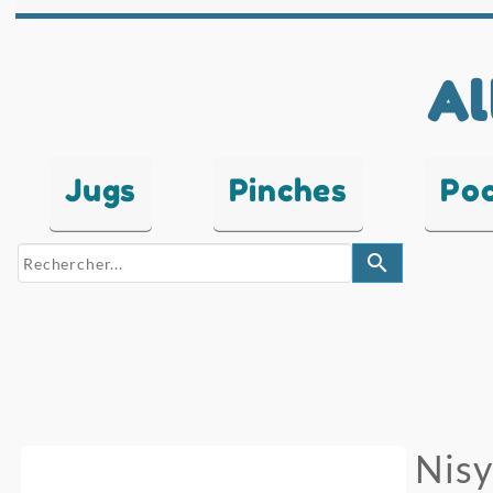
Al
Jugs
Pinches
Po
search
Nisy