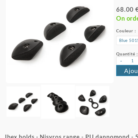
68.00 
On ord
Couleur :
Quantité :
-
Ajou
Ibex holds - Nisyros range - PU dannomond - 5 