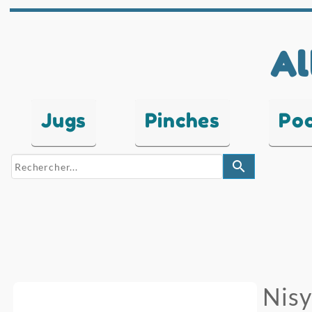
Al
Jugs
Pinches
Po
search
Nisy