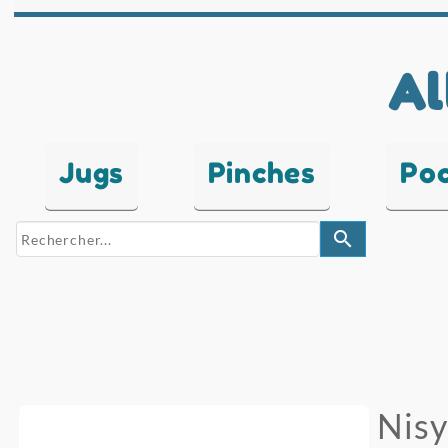
Al
Jugs
Pinches
Po
search
Nisy