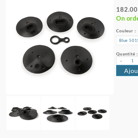
182.00
On ord
Couleur :
Quantité :
-
Ajou