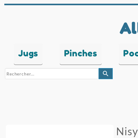
Al
Jugs
Pinches
Po
search
Nisy