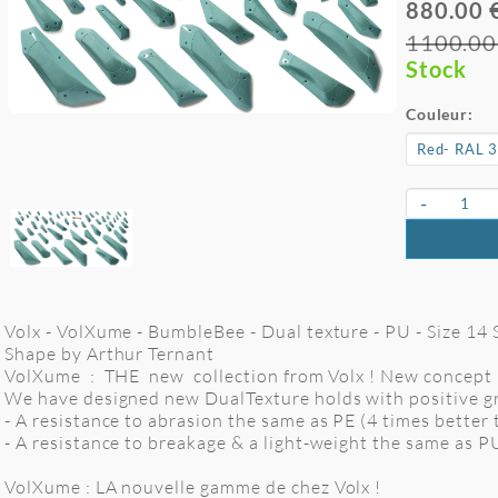
880.00 
1100.00
Stock
Couleur:
-
Volx - VolXume - BumbleBee - Dual texture - PU - Size 14 S
Shape by Arthur Ternant
VolXume : THE new collection from Volx ! New concept
We have designed new DualTexture holds with positive gr
- A resistance to abrasion the same as PE (4 times better
- A resistance to breakage & a light-weight the same as P
VolXume : LA nouvelle gamme de chez Volx !