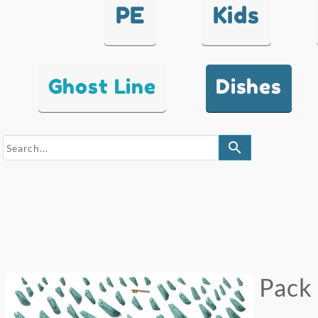
PE
Kids
Ghost Line
Dishes
search
Pack