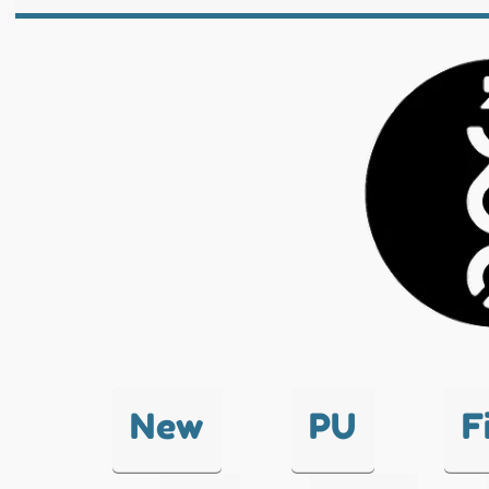
New
PU
F