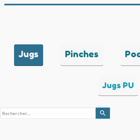
Jugs
Pinches
Po
Jugs PU
search