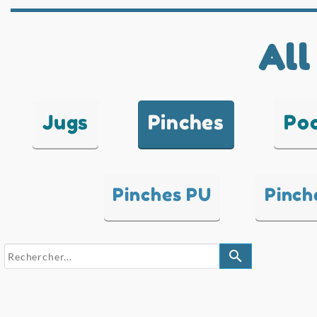
All
Jugs
Pinches
Po
Pinches PU
Pinch
search