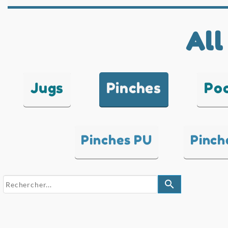
All
Jugs
Pinches
Po
Pinches PU
Pinch
search