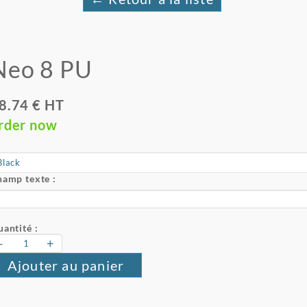
Neo 8 PU
8.74 € HT
rder now
amp texte :
antité :
-
+
Ajouter au panier