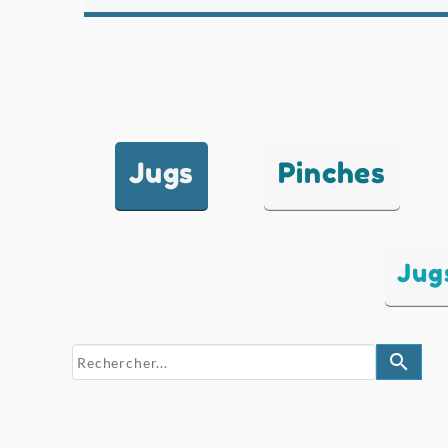
Jugs
Pinches
Jug
search