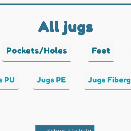
All jugs
Pockets/Holes
Feet
s PU
Jugs PE
Jugs Fiberg
← Retour à la liste