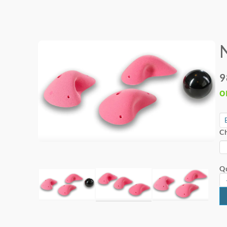
9
o
Ch
Qu