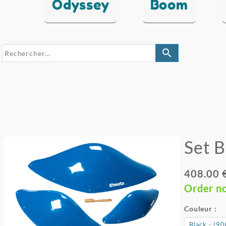
Odyssey
Boom
search
Set 
408.00 
Order n
Couleur :