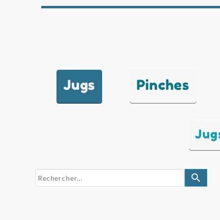
Jugs
Pinches
Jug
search