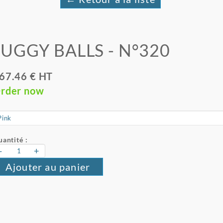
JUGGY BALLS - N°320
67.46 € HT
rder now
antité :
-
+
Ajouter au panier