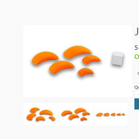
5
O
Qu