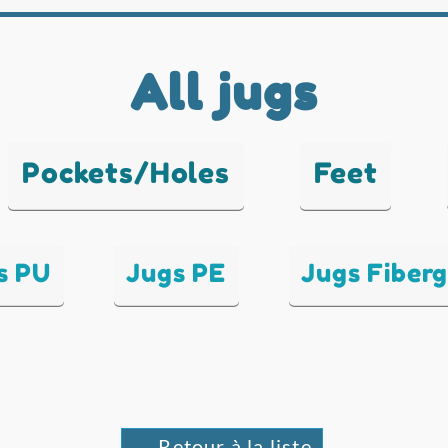
All jugs
Pockets/Holes
Feet
s PU
Jugs PE
Jugs Fiberg
← Retour à la liste