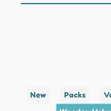
New
Packs
V