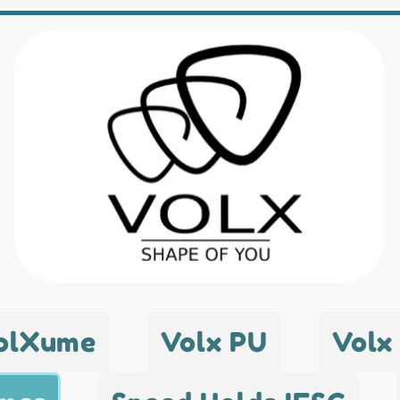
olXume
Volx PU
Volx