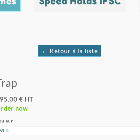
mes
Speed Holds IFSC
← Retour à la liste
Trap
95.00 € HT
rder now
ouleur :