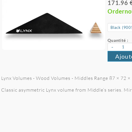
171.96 
Ordern
Quantité :
-
Ajout
Lynx Volumes - Wood Volumes - Middles Range 87 × 72 × 2
Classic asymmetric Lynx volume from Middle’s series. Mirr