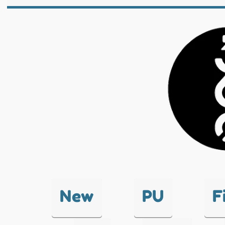
New
PU
F