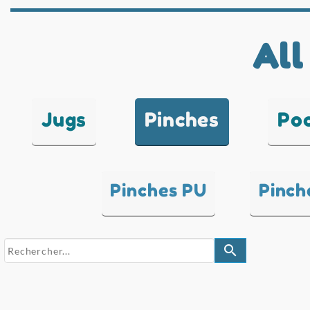
All
Jugs
Pinches
Po
Pinches PU
Pinch
search