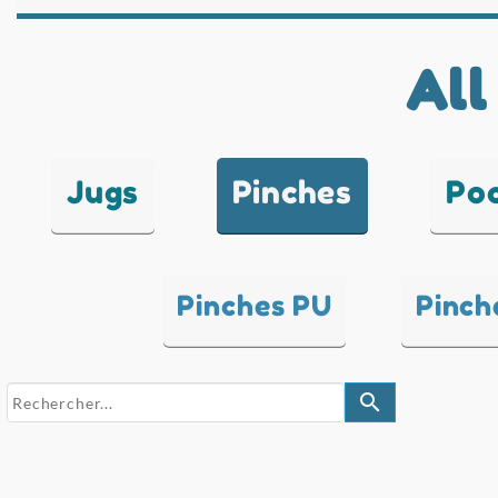
All
Jugs
Pinches
Po
Pinches PU
Pinch
search