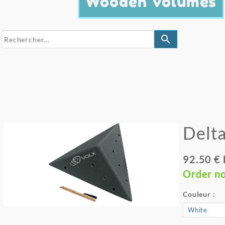
Wooden Volumes
search
Delta
92.50 €
Order n
Couleur :