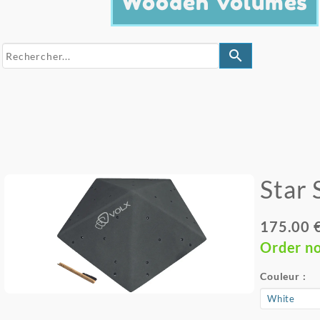
Wooden Volumes
search
Star 
175.00 
Order n
Couleur :