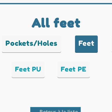
All feet
Pockets/Holes
Feet
Feet PU
Feet PE
← Retour à la liste