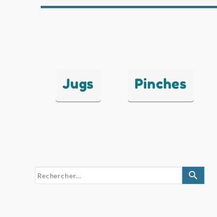
Jugs
Pinches
search