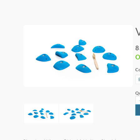
8
O
Co
Qu