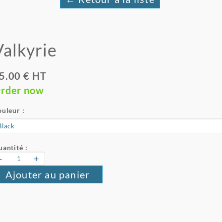
Valkyrie
5.00 € HT
rder now
uleur :
antité :
-
+
Ajouter au panier