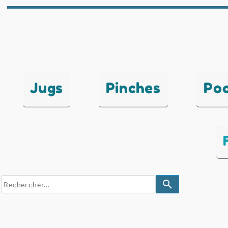
Jugs
Pinches
Po
search