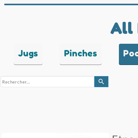
All
Jugs
Pinches
Po
search