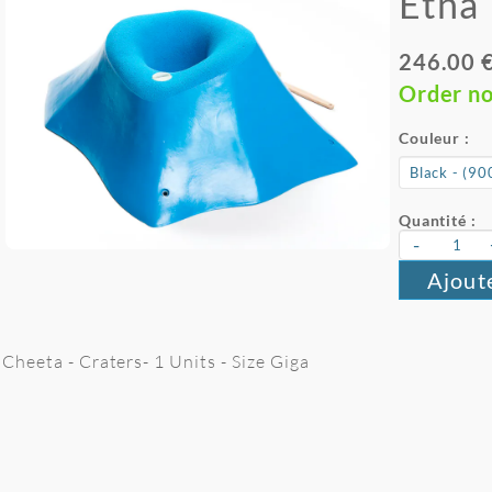
Etna
246.00 
Order n
Couleur :
Quantité :
-
Ajout
Cheeta - Craters- 1 Units - Size Giga